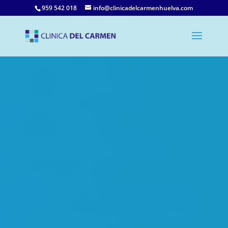
959 542 018
info@clinicadelcarmenhuelva.com