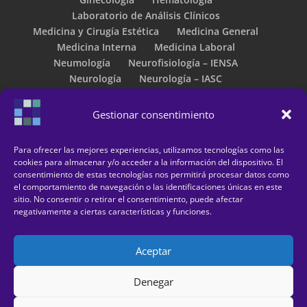
Laboratorio de Análisis Clínicos
Medicina y Cirugía Estética
Medicina General
Medicina Interna
Medicina Laboral
Neumología
Neurofisiología – IENSA
Neurología
Neurología – IASC
Obesidad – LIPOMED
Oftalmología
Otorrinolaringología – Instituto de Otorrinos de
Gestionar consentimiento
Huelva
Otorrinolaringología – Pablo Rojas
Para ofrecer las mejores experiencias, utilizamos tecnologías como las
Pediatría- Aparato Digestivo Infantil
cookies para almacenar y/o acceder a la información del dispositivo. El
Podología
Proctología
Psicología Clínica
consentimiento de estas tecnologías nos permitirá procesar datos como
el comportamiento de navegación o las identificaciones únicas en este
Psiquiatría
Psiquiatría Infantil
sitio. No consentir o retirar el consentimiento, puede afectar
Reconocimientos Médicos
Reumatología
negativamente a ciertas características y funciones.
Traumatología – Luis Pérez
Traumatología – Nicolás Gimenez
Aceptar
Unidad de Estimulación Magnética Transcraneal
Urología
Denegar