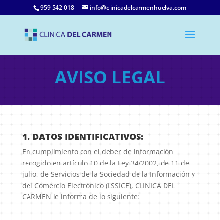
959 542 018
info@clinicadelcarmenhuelva.com
AVISO LEGAL
1. DATOS IDENTIFICATIVOS:
En cumplimiento con el deber de información
recogido en artículo 10 de la Ley 34/2002, de 11 de
julio, de Servicios de la Sociedad de la Información y
del Comercio Electrónico (LSSICE), CLINICA DEL
CARMEN le informa de lo siguiente: