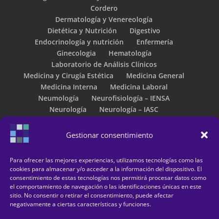
Cordero
Dermatología y Venereología
Dietética y Nutrición
Digestivo
Endocrinología y nutrición
Enfermería
Ginecologia
Hematología
Laboratorio de Análisis Clínicos
Medicina y Cirugía Estética
Medicina General
Medicina Interna
Medicina Laboral
Neumología
Neurofisiología – IENSA
Neurología
Neurología – IASC
Obesidad – LIPOMED
Oftalmología
Otorrinolaringología – Instituto de Otorrinos de
Gestionar consentimiento
Huelva
Otorrinolaringología – Pablo Rojas
Para ofrecer las mejores experiencias, utilizamos tecnologías como las
Pediatría- Aparato Digestivo Infantil
cookies para almacenar y/o acceder a la información del dispositivo. El
Podología
Proctología
Psicología Clínica
consentimiento de estas tecnologías nos permitirá procesar datos como
el comportamiento de navegación o las identificaciones únicas en este
Psiquiatría
Psiquiatría Infantil
sitio. No consentir o retirar el consentimiento, puede afectar
Reconocimientos Médicos
Reumatología
negativamente a ciertas características y funciones.
Traumatología – Luis Pérez